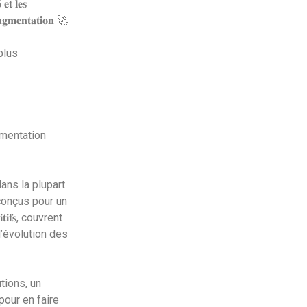
𝐭 𝐥𝐞𝐬
𝐞𝐧𝐭𝐚𝐭𝐢𝐨𝐧 🚀
plus
ementation
dans la plupart
🏃: conçus pour un
𝐢𝐟𝐬, couvrent
d’évolution des
tions, un
pour en faire