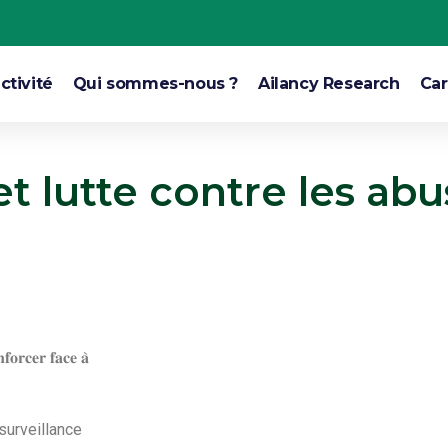
ctivité
Qui sommes-nous ?
Ailancy Research
Car
et lutte contre les ab
𝐟𝐨𝐫𝐜𝐞𝐫 𝐟𝐚𝐜𝐞 𝐚̀
 surveillance