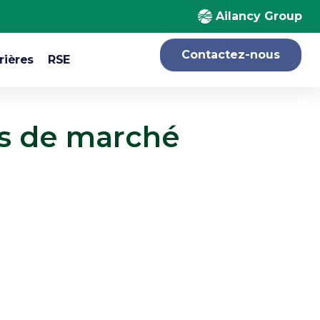
Ailancy Group
Contactez-nous
rières
RSE
us de marché