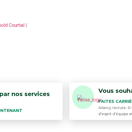
old Courtial
|
Vous souha
par nos services
FAITES CARRI
Ailancy recrute. S
INTENANT
d’esprit d’équipe e