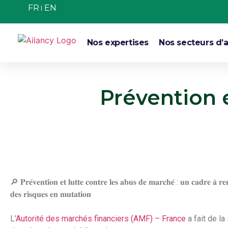
FR
EN
Nos expertises
Nos secteurs d’a
Prévention 
🔎 𝐏𝐫𝐞́𝐯𝐞𝐧𝐭𝐢𝐨𝐧 𝐞𝐭 𝐥𝐮𝐭𝐭𝐞 𝐜𝐨𝐧𝐭𝐫𝐞 𝐥𝐞𝐬 𝐚𝐛𝐮𝐬 𝐝𝐞 𝐦𝐚𝐫𝐜𝐡𝐞́ : 𝐮𝐧 𝐜𝐚𝐝𝐫𝐞 𝐚̀ 𝐫𝐞𝐧
𝐝𝐞𝐬 𝐫𝐢𝐬𝐪𝐮𝐞𝐬 𝐞𝐧 𝐦𝐮𝐭𝐚𝐭𝐢𝐨𝐧
L’
Autorité des marchés financiers (AMF) – France
a fait de la