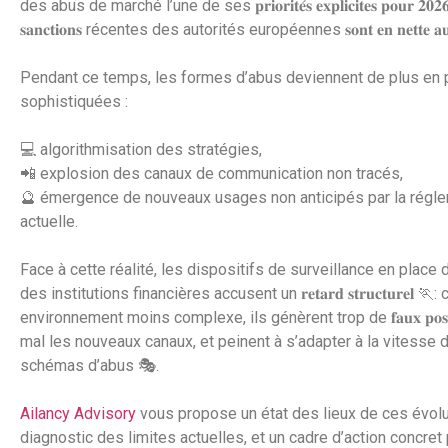
des abus de marché l’une de ses 𝐩𝐫𝐢𝐨𝐫𝐢𝐭𝐞́𝐬 𝐞𝐱𝐩𝐥𝐢𝐜𝐢𝐭𝐞𝐬 𝐩𝐨𝐮𝐫 𝟐𝟎𝟐𝟔 𝐞
𝐬𝐚𝐧𝐜𝐭𝐢𝐨𝐧𝐬 récentes des autorités européennes 𝐬𝐨𝐧𝐭 𝐞𝐧 𝐧𝐞𝐭𝐭𝐞 𝐚𝐮𝐠
Pendant ce temps, les formes d’abus deviennent de plus en 
sophistiquées :
💻 algorithmisation des stratégies,
📲 explosion des canaux de communication non tracés,
🔮 émergence de nouveaux usages non anticipés par la régl
actuelle.
Face à cette réalité, les dispositifs de surveillance en place 
des institutions financières accusent un 𝐫𝐞𝐭𝐚𝐫𝐝 𝐬𝐭𝐫𝐮𝐜𝐭𝐮𝐫𝐞𝐥 
environnement moins complexe, ils génèrent trop de 𝐟𝐚𝐮𝐱 𝐩𝐨𝐬𝐢𝐭
mal les nouveaux canaux, et peinent à s’adapter à la vitesse 
schémas d’abus 🎭.
Ailancy Advisory
vous propose un état des lieux de ces évolu
diagnostic des limites actuelles, et un cadre d’action concret 