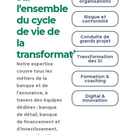
organisations
l’ensemble
du cycle
Risque et
conformité
de vie de
Conduite de
la
grands projet
transformation
Transformation
des SI
Notre expertise
couvre tous les
Formation &
métiers de la
coaching
banque et de
l’assurance, à
Digital &
travers des équipes
Innovation
dédiées : banque
de détail, banque
de financement et
d’investissement,