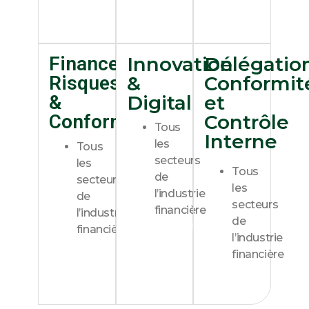
Découvrir
Finance
Innovation
Délégatio
Risques
&
Conformit
&
Digital​​
et
Conformité
Contrôle
Tous
Interne
les
Tous
secteurs
les
Tous
de
secteurs
les
l’industrie
de
secteurs
financière
l’industrie
de
Découvrir
financière​​
l’industrie
Découvrir
financière​
Découvrir