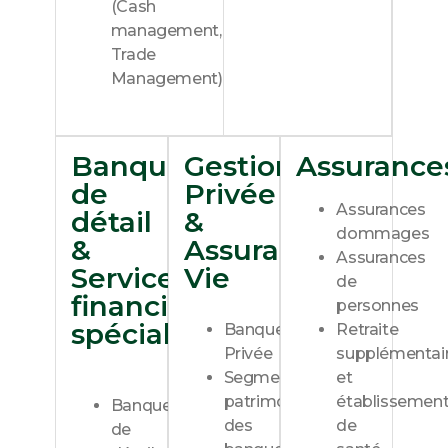
(Cash
management,
Trade
Management)​
Découvrir
Banques
Gestion
Assurances
de
Privée
Assurances
détail
&
dommages​
&
Assurance
Assurances
Services
Vie​
de
financiers
personnes​​
spécialisés
Banque
Retraite
Privée​​
supplémentai
Segment
et
patrimonial
établissemen
Banque
des
de
de