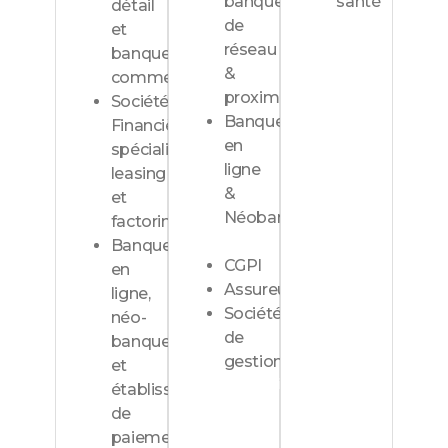
banques
santé​
détail
de
et
Découvrir
réseau
banque
&
commerciale​
proximité
Sociétés
Banque
Financières
en
spécialisées,
ligne
leasing
&
et
Néobanques
factoring​
Banques
CGPI ​​
en
Assureurs ​​
ligne,
Sociétés
néo-
de
banques
gestion​
et
Découvrir
établissements
de
paiement​