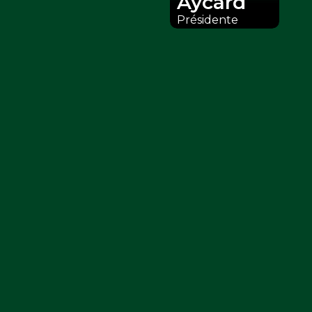
Aycard
Présidente
D