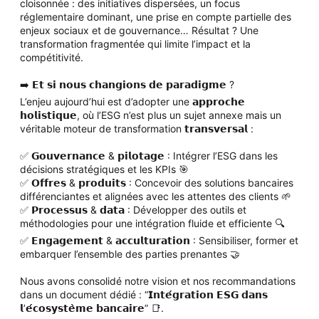
cloisonnée : des initiatives dispersées, un focus
réglementaire dominant, une prise en compte partielle des
enjeux sociaux et de gouvernance… Résultat ? Une
transformation fragmentée qui limite l’impact et la
compétitivité.
➡️ 𝗘𝘁 𝘀𝗶 𝗻𝗼𝘂𝘀 𝗰𝗵𝗮𝗻𝗴𝗶𝗼𝗻𝘀 𝗱𝗲 𝗽𝗮𝗿𝗮𝗱𝗶𝗴𝗺𝗲 ?
L’enjeu aujourd’hui est d’adopter une 𝗮𝗽𝗽𝗿𝗼𝗰𝗵𝗲
𝗵𝗼𝗹𝗶𝘀𝘁𝗶𝗾𝘂𝗲, où l’ESG n’est plus un sujet annexe mais un
véritable moteur de transformation 𝘁𝗿𝗮𝗻𝘀𝘃𝗲𝗿𝘀𝗮𝗹 :
✅ 𝗚𝗼𝘂𝘃𝗲𝗿𝗻𝗮𝗻𝗰𝗲 & 𝗽𝗶𝗹𝗼𝘁𝗮𝗴𝗲 : Intégrer l’ESG dans les
décisions stratégiques et les KPIs 🎯
✅ 𝗢𝗳𝗳𝗿𝗲𝘀 & 𝗽𝗿𝗼𝗱𝘂𝗶𝘁𝘀 : Concevoir des solutions bancaires
différenciantes et alignées avec les attentes des clients 🌱
✅ 𝗣𝗿𝗼𝗰𝗲𝘀𝘀𝘂𝘀 & 𝗱𝗮𝘁𝗮 : Développer des outils et
méthodologies pour une intégration fluide et efficiente 🔍
✅ 𝗘𝗻𝗴𝗮𝗴𝗲𝗺𝗲𝗻𝘁 & 𝗮𝗰𝗰𝘂𝗹𝘁𝘂𝗿𝗮𝘁𝗶𝗼𝗻 : Sensibiliser, former et
embarquer l’ensemble des parties prenantes 🤝
Nous avons consolidé notre vision et nos recommandations
dans un document dédié : “𝗜𝗻𝘁𝗲́𝗴𝗿𝗮𝘁𝗶𝗼𝗻 𝗘𝗦𝗚 𝗱𝗮𝗻𝘀
𝗹’𝗲́𝗰𝗼𝘀𝘆𝘀𝘁𝗲̀𝗺𝗲 𝗯𝗮𝗻𝗰𝗮𝗶𝗿𝗲” 📑.