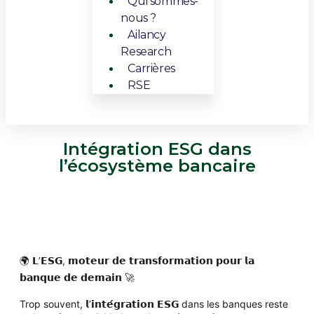
Qui sommes-
nous ?
Ailancy
Research
Carrières
RSE
Intégration ESG dans
l’écosystème bancaire
🌍 𝗟’𝗘𝗦𝗚, 𝗺𝗼𝘁𝗲𝘂𝗿 𝗱𝗲 𝘁𝗿𝗮𝗻𝘀𝗳𝗼𝗿𝗺𝗮𝘁𝗶𝗼𝗻 𝗽𝗼𝘂𝗿 𝗹𝗮
𝗯𝗮𝗻𝗾𝘂𝗲 𝗱𝗲 𝗱𝗲𝗺𝗮𝗶𝗻 🚀
Trop souvent, 𝗹’𝗶𝗻𝘁𝗲́𝗴𝗿𝗮𝘁𝗶𝗼𝗻 𝗘𝗦𝗚 dans les banques reste