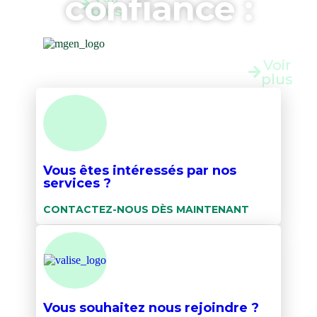
confiance :
plus
Article
83
Voir
plus
Vous êtes intéressés par nos
services ?
CONTACTEZ-NOUS DÈS MAINTENANT
Vous souhaitez nous rejoindre ?